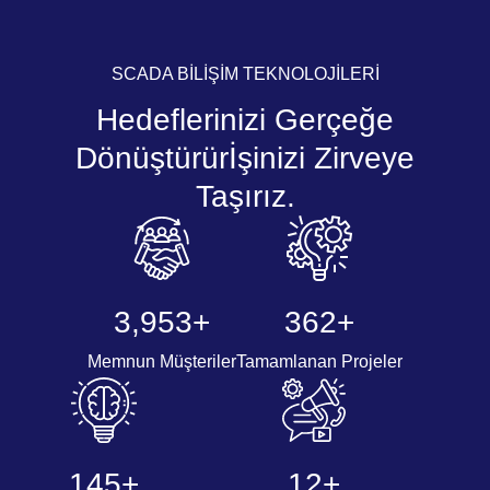
SCADA BİLİŞİM TEKNOLOJİLERİ
Hedeflerinizi Gerçeğe
Dönüştürür
İşinizi Zirveye
Taşırız.
4,420
+
404
+
Memnun Müşteriler
Tamamlanan Projeler
163
+
13
+