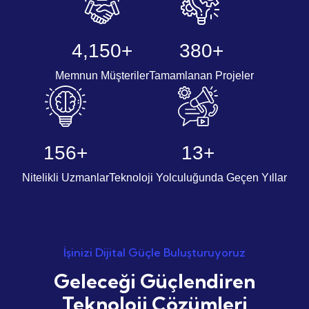
5,282
+
483
+
Memnun Müşteriler
Tamamlanan Projeler
199
+
16
+
Nitelikli Uzmanlar
Teknoloji Yolculuğunda Geçen Yıllar
İşinizi Dijital Güçle Buluşturuyoruz
Geleceği Güçlendiren
Teknoloji Çözümleri