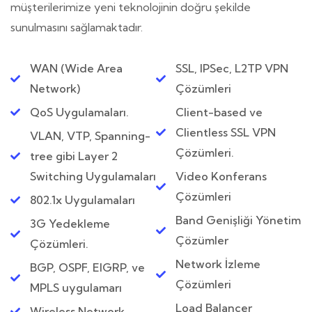
müşterilerimize yeni teknolojinin doğru şekilde
sunulmasını sağlamaktadır.
WAN (Wide Area
SSL, IPSec, L2TP VPN
Network)
Çözümleri
QoS Uygulamaları.
Client-based ve
Clientless SSL VPN
VLAN, VTP, Spanning-
Çözümleri.
tree gibi Layer 2
Switching Uygulamaları
Video Konferans
Çözümleri
802.1x Uygulamaları
Band Genişliği Yönetim
3G Yedekleme
Çözümler
Çözümleri.
Network İzleme
BGP, OSPF, EIGRP, ve
Çözümleri
MPLS uygulamarı
Load Balancer
Wireless Network