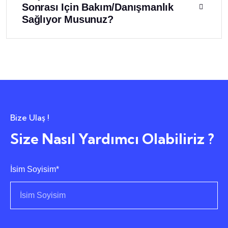
Sonrası Için Bakım/danışmanlık
Sağlıyor Musunuz?
Bize Ulaş !
Size Nasıl Yardımcı Olabiliriz ?
İsim Soyisim*