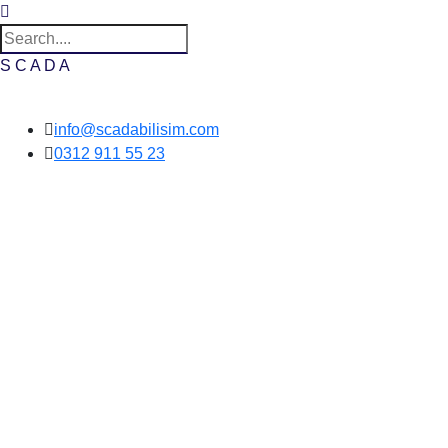
S
C
A
D
A
Skip to content
info@scadabilisim.com
0312 911 55 23