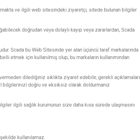
lmakta ve ilgili web sitesindeki ziyaretçi, sitede bulunan bilgiler
oğabilecek doğrudan veya dolaylı kayıp veya zararlardan, Scada
unludur. Scada bu Web Sitesinde yer alan üçüncü taraf markalarında
 belli etmek için kullanılmış olup, bu markaların kullanımından
rmeden dilediğiniz sıklıkta ziyaret edebilir, gerekli açıklamaları
l bilgilerinizi doğru ve eksiksiz olarak doldurmanız
giler ilgili sağlık kurumunun size daha kısa sürede ulaşmasını
r şekilde kullanılamaz.