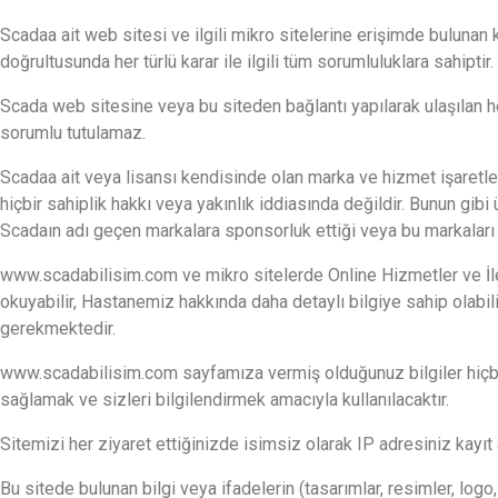
Scadaa ait web sitesi ve ilgili mikro sitelerine erişimde bulunan k
doğrultusunda her türlü karar ile ilgili tüm sorumluluklara sahiptir.
Scada web sitesine veya bu siteden bağlantı yapılarak ulaşılan h
sorumlu tutulamaz.
Scadaa ait veya lisansı kendisinde olan marka ve hizmet işaretler
hiçbir sahiplik hakkı veya yakınlık iddiasında değildir. Bunun gibi
Scadaın adı geçen markalara sponsorluk ettiği veya bu markaları 
www.scadabilisim.com ve mikro sitelerde Online Hizmetler ve İletiş
okuyabilir, Hastanemiz hakkında daha detaylı bilgiye sahip olabili
gerekmektedir.
www.scadabilisim.com sayfamıza vermiş olduğunuz bilgiler hiçbir 
sağlamak ve sizleri bilgilendirmek amacıyla kullanılacaktır.
Sitemizi her ziyaret ettiğinizde isimsiz olarak IP adresiniz kayıt 
Bu sitede bulunan bilgi veya ifadelerin (tasarımlar, resimler, logo, 