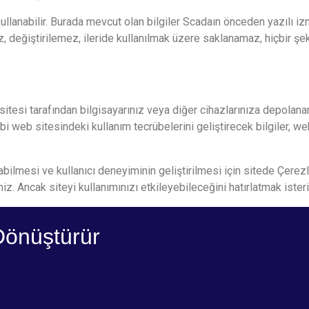
kullanabilir. Burada mevcut olan bilgiler Scadaın önceden yazıl
z, değiştirilemez, ileride kullanılmak üzere saklanamaz, hiçbir şe
itesi tarafından bilgisayarınız veya diğer cihazlarınıza depolanan 
 gibi web sitesindeki kullanım tecrübelerini geliştirecek bilgiler, w
nabilmesi ve kullanıcı deneyiminin geliştirilmesi için sitede Çerez
niz. Ancak siteyi kullanımınızı etkileyebileceğini hatırlatmak isteri
Dönüştürür