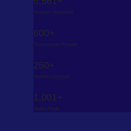
6,561
+
Memnun Müşteriler
600
+
Tamamlanan Projeler
250
+
Nitelikli Uzmanlar
1,001
+
Media Posts