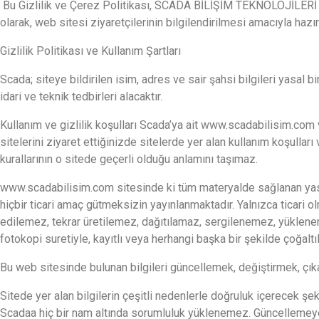
Bu Gizlilik ve Çerez Politikası, SCADA BİLİŞİM TEKNOLOJİLERİ 
olarak, web sitesi ziyaretçilerinin bilgilendirilmesi amacıyla hazır
Gizlilik Politikası ve Kullanım Şartları
Scada; siteye bildirilen isim, adres ve sair şahsi bilgileri yasal
idari ve teknik tedbirleri alacaktır.
Kullanım ve gizlilik koşulları Scada’ya ait www.scadabilisim.com 
sitelerini ziyaret ettiğinizde sitelerde yer alan kullanım koşulları
kurallarının o sitede geçerli olduğu anlamını taşımaz.
www.scadabilisim.com sitesinde ki tüm materyalde sağlanan yasal h
hiçbir ticari amaç gütmeksizin yayınlanmaktadır. Yalnızca ticari ol
edilemez, tekrar üretilemez, dağıtılamaz, sergilenemez, yüklenem
fotokopi suretiyle, kayıtlı veya herhangi başka bir şekilde çoğalt
Bu web sitesinde bulunan bilgileri güncellemek, değiştirmek, çıka
Sitede yer alan bilgilerin çeşitli nedenlerle doğruluk içerecek 
Scadaa hiç bir nam altında sorumluluk yüklenemez. Güncellemeye i