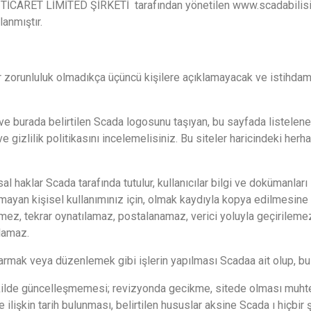
TİCARET LİMİTED ŞİRKETİ tarafından yönetilen www.scadabilisim.
lanmıştır.
 bir zorunluluk olmadıkça üçüncü kişilere açıklamayacak ve istihda
ve burada belirtilen Scada logosunu taşıyan, bu sayfada listelene
 ve gizlilik politikasını incelemelisiniz. Bu siteler haricindeki he
aklar Scada tarafında tutulur, kullanıcılar bilgi ve dokümanları 
mayan kişisel kullanımınız için, olmak kaydıyla kopya edilmesine iz
ez, tekrar oynatılamaz, postalanamaz, verici yoluyla geçirilemez,
ılamaz.
rmak veya düzenlemek gibi işlerin yapılması Scadaa ait olup, bu 
şekilde güncelleşmemesi; revizyonda gecikme, sitede olması muhtem
lişkin tarih bulunması, belirtilen hususlar aksine Scada ı hiçbir