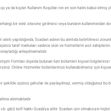
işi ya da kişiler Kullanım Koşulları nın en son halini kabul etmiş o
erhangi bir web sitesine girilmesi veya bunların kullanımından d
i alıntı yapıldığında, Scadaın adının bu alıntıda belirtilmesi zor
 üçüncü taraf markaları sadece ürün ve hizmetlerin asıl sahiplerini
onayladığı anlaşılmamalıdır.
im Formları dışında bulunan tüm bölümleri kişisel bilgilerinizi ve
rsiniz. Online Hizmetler bölümlerimizi kullanabilmeniz için kişise
şekilde üçüncü şahıslar ile paylaşılmaz, vermiş olduğunuz bu bil
altına alınmaktadır.
v.b. gibi) telif hakkı Scada’ya aittir. Scadaın izni olmaksızın hiçbi