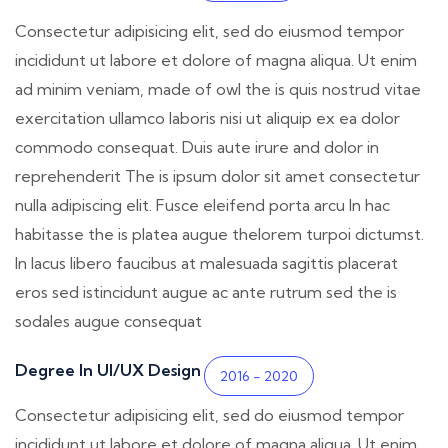
Consectetur adipisicing elit, sed do eiusmod tempor
incididunt ut labore et dolore of magna aliqua. Ut enim
ad minim veniam, made of owl the is quis nostrud vitae
exercitation ullamco laboris nisi ut aliquip ex ea dolor
commodo consequat. Duis aute irure and dolor in
reprehenderit The is ipsum dolor sit amet consectetur
nulla adipiscing elit. Fusce eleifend porta arcu In hac
habitasse the is platea augue thelorem turpoi dictumst.
In lacus libero faucibus at malesuada sagittis placerat
eros sed istincidunt augue ac ante rutrum sed the is
sodales augue consequat
Degree In UI/UX Design
2016 - 2020
Consectetur adipisicing elit, sed do eiusmod tempor
incididunt ut labore et dolore of magna aliqua. Ut enim